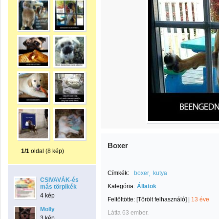
Boxer
1/1
oldal (8 kép)
Címkék:
boxer
kutya
CSIVAVÁK-és
Kategória:
Állatok
más törpikék
4 kép
Feltöltötte:
[Törölt felhasználó]
|
13 éve
Molly
Látta 63 ember.
3 kép