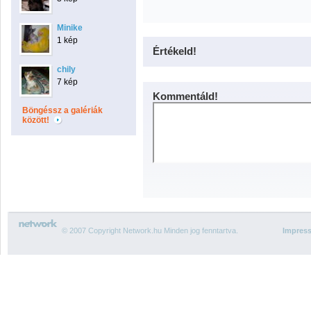
Minike
1 kép
Értékeld!
chily
7 kép
Kommentáld!
Böngéssz a galériák
között!
© 2007 Copyright Network.hu Minden jog fenntartva.
Impres