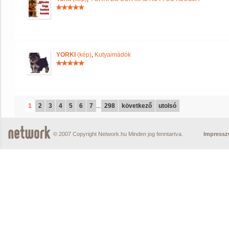
YORKI
(kép)
,
Kutyaimádók
1
2
3
4
5
6
7
...
298
következő
utolsó
© 2007 Copyright Network.hu Minden jog fenntartva.
Impress