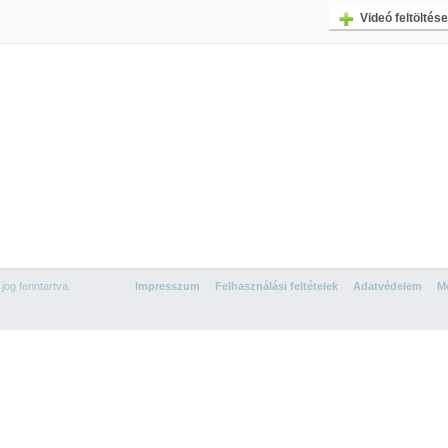
Videó feltöltése
og fenntartva.
Impresszum
Felhasználási feltételek
Adatvédelem
Mé