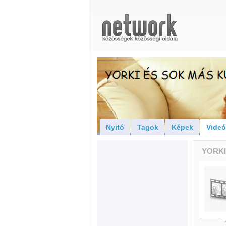
Nyitó
Tagok
Képek
Vide
YORKI