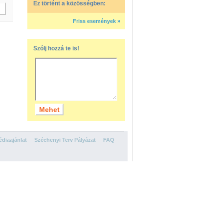
Ez történt a közösségben:
Friss események »
Szólj hozzá te is!
diaajánlat
Széchenyi Terv Pályázat
FAQ