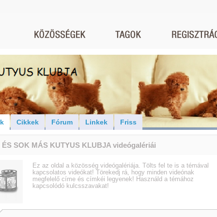
ók
Cikkek
Fórum
Linkek
Friss
 ÉS SOK MÁS KUTYUS KLUBJA videógalériái
Ez az oldal a közösség videógalériája. Tölts fel te is a témával
kapcsolatos videókat! Törekedj rá, hogy minden videónak
megfelelő címe és címkéi legyenek! Használd a témához
kapcsolódó kulcsszavakat!