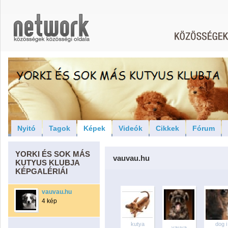
Nyitó
Tagok
Képek
Videók
Cikkek
Fórum
YORKI ÉS SOK MÁS
vauvau.hu
KUTYUS KLUBJA
KÉPGALÉRIÁI
vauvau.hu
4 kép
kutya
dog i
vauva