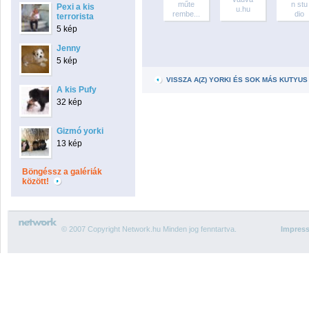
műte
n stu
Pexi a kis
u.hu
rembe...
dio
terrorista
5 kép
Jenny
5 kép
VISSZA A(Z) YORKI ÉS SOK MÁS KUTY
A kis Pufy
32 kép
Gizmó yorki
13 kép
Böngéssz a galériák
között!
© 2007 Copyright Network.hu Minden jog fenntartva.
Impres