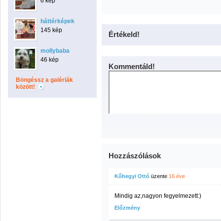
6 kép
háttérképek
145 kép
Értékeld!
mollybaba
46 kép
Kommentáld!
Böngéssz a galériák
között!
Hozzászólások
Kőhegyi Ottó
üzente
16 éve
Mindig az,nagyon fegyelmezett:)
Előzmény