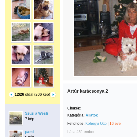
Artúr karácsonya 2
12/26
oldal (206 kép)
Címkék:
Szuzi a Westi
Kategória:
Állatok
7 kép
Feltöltötte:
Kőhegyi Ottó
|
16 éve
pami
Látta 481 ember.