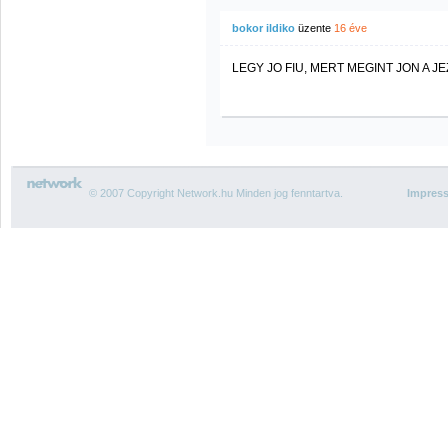
bokor ildiko
üzente
16 éve
LEGY JO FIU, MERT MEGINT JON A JE
© 2007 Copyright Network.hu Minden jog fenntartva.
Impres