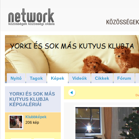
Nyitó
Tagok
Képek
Videók
Cikkek
Fórum
YORKI ÉS SOK MÁS
Di
KUTYUS KLUBJA
KÉPGALÉRIÁI
Klubbképek
206 kép