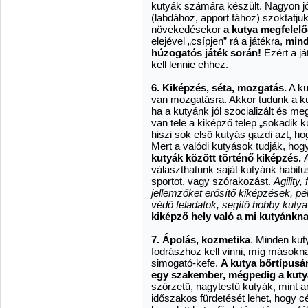
kutyák számára készült. Nagyon jó,
(labdához, apport fához) szoktatjuk
növekedésekor
a kutya megfelelő
elejével „csípjen” rá a játékra,
mind
húzogatós játék során!
Ezért a j
kell lennie ehhez.
6. Kiképzés, séta, mozgatás.
A ku
van mozgatásra. Akkor tudunk a ku
ha a kutyánk jól szocializált és me
van tele a kiképző telep „sokadik k
hiszi sok első kutyás gazdi azt, h
Mert a valódi kutyások tudják, ho
kutyák között történő kiképzés.
választhatunk saját kutyánk habitu
sportot, vagy szórakozást.
Agility,
jellemzőket erősítő kiképzések, p
védő feladatok, segítő hobby kutya
kiképző hely való a mi kutyánknak
7. Ápolás, kozmetika
. Minden kuty
fodrászhoz kell vinni, míg másokn
simogató-kefe.
A kutya bőrtípusá
egy szakember, mégpedig a kuty
szőrzetű, nagytestű kutyák, mint a
időszakos fürdetését lehet, hogy c