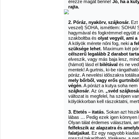
érezze magát benne!
Jó, ha a kut
rajta.
2. Póráz, nyakörv, szájkosár.
Ezt 
veszel) SOHA, ismétlem: SOHA! So
hagymával és fogkrémmel együtt a 
szakboltba és
olyat vegyél, ami a
A kölyök mérete nőni fog, neki
a fe
szüksége lehet
. Maximum két pórá
célszerű legalább 2 darabot tart
elveszik, vagy más baja lesz, mind
(hámot) lásd el
bilétával
és ne vedd
mentek! A gurtnis, ki-be rángatha
póráz. A nevelési időszakra totáli
mely bőrből, vagy erős gurtniból
végén
. A pórázt a kutya soha nem 
szájkosár
. Az ún.
„svéd szájkos
változat is megfelel, ha szépen va
kölyökkorban kell rászoktatni, mer
3. Etetés – itatás.
Sokan azt hiszik,
lábas … Pedig ezek igen könnyen b
Olyan tálat érdemes választani, a
felfekszik az alapzatra és amely
falatjaikat.
Ez egy nagyobb kiadás i
rosszul takarítható, törékeny, a n