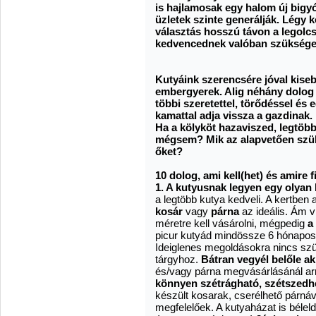
is hajlamosak egy halom új bigyó
üzletek szinte generálják. Légy 
választás hosszú távon a legolc
kedvencednek valóban szüksége 
Kutyáink szerencsére jóval kise
embergyerek. Alig néhány dolog 
többi szeretettel, törődéssel és 
kamattal adja vissza a gazdinak.
Ha a kölyköt hazaviszed, legtöbb
mégsem?
Mik az alapvetően sz
őket?
10 dolog, ami kell(het) és amire fi
1. A kutyusnak legyen egy olyan 
a legtöbb kutya kedveli. A kertben 
kosár
vagy
párna
az ideális. Ám v
méretre kell vásárolni, mégpedig
a
picur kutyád mindössze 6 hónapos
Ideiglenes megoldásokra nincs szü
tárgyhoz.
Bátran vegyél belőle akk
és/vagy párna megvásárlásánál arr
könnyen szétrágható, szétszedh
készült kosarak, cserélhető párn
megfelelőek. A kutyaházat is béleld