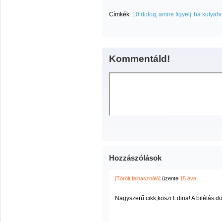
Címkék:
10 dolog
amire figyelj
ha kutyaho
Kommentáld!
Hozzászólások
[Törölt felhasználó]
üzente
15 éve
Nagyszerű cikk,köszi Edina! A bilétás do