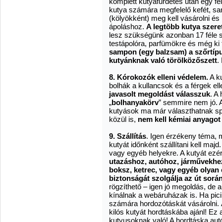
komplett kutyafürdetés után egy féln
kutya számára megfelelő kefét, sa
(kölyökként) meg kell vásárolni és 
ápoláshoz.
A legtöbb kutya szere
lesz szükségünk azonban 17 féle s
testápolóra, parfümökre és még ki 
sampon (egy balzsam) a szőrtípu
kutyánknak való törölközőszett
.
8. Kórokozók elleni védelem.
A ku
bolhák a kullancsok és a férgek el
javasolt megoldást válasszuk
. A
„
bolhanyakörv
” semmire nem jó. 
kutyások ma már választhatnak spé
közül is,
nem kell kémiai anyagot
9. Szállítás
. Igen érzékeny téma, 
kutyát időnként szállítani kell maj
vagy egyéb helyekre. A kutyát ezé
utazáshoz, autóhoz, járművekhe
boksz, ketrec, vagy egyéb olyan 
biztonságát szolgálja az út során
rögzíthető – igen jó megoldás, de 
kínálnak a webáruházak is. Ha pici
számára hordozótáskát vásárolni. 
kilós kutyát hordtáskába ajánl! Ez 
kutyusoknak való! A hordtáska aut