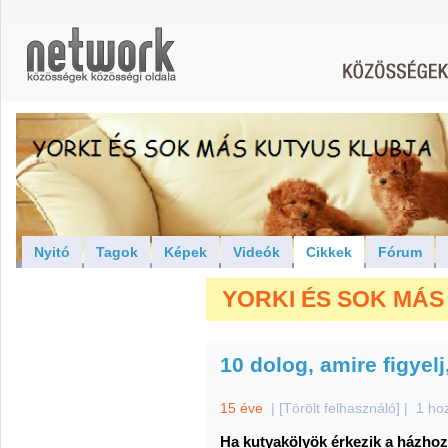
Nyitó
Tagok
Képek
Videók
Cikkek
Fórum
YORKI ÉS SOK MÁS 
10 dolog, amire figyel
15 éve
|
[Törölt felhasználó]
|
1 ho
Ha kutyakölyök érkezik a házhoz,