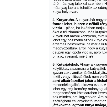
tűrő műanyag tálakkal szemben. Ha 
műanyag lapra is tehetjük az edényei
kutya helye van.
4. Kutyaruha.
A kutyaruhát nagyon
fontos lehet, hiszen e nélkül tén
vizsla
– pláne, ha lakásban tartjuk
őket a téli zimankóba. Más kutyákr
kutyaruhát mosni könnyebb, mint k
lehet egy hosszabb szőrű kutya ese
érdemes beszerezni, ha már a kutya
meggyőződtünk arról, hogy a kutyá
csupán egy jópofa vicc is, apró l
bírja az ilyesmit: miért ne?
5. Kutyajátékok.
Ahogy a kisgyere
kölyökkutya számára a kutyajáték
igazán cuki, amikor játékokkal ját
textil-, vagy plüssjátékok nem val
apró alkatrészeiket (akár a kisba
mindenféle galibát okozva ezzel. A
lehet egy régi kemény műanyag talp
megcsomózott kötéldarabon keresz
sok minden, ami ingyen van. Ám
n
szétrágható és lenyelhető, mert az
játékokat a legtöbb kutya imádja,