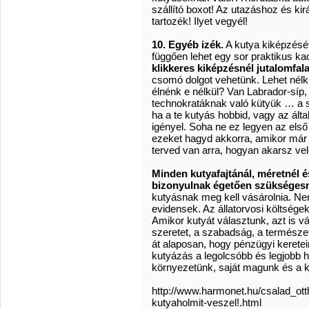
szállító boxot! Az utazáshoz és ki
tartozék! Ilyet vegyél!
10. Egyéb izék.
A kutya kiképzésétő
függően lehet egy sor praktikus ka
klikkeres kiképzésnél
jutalomfala
csomó dolgot vehetünk. Lehet nélkü
élnénk e nélkül? Van Labrador-síp,
technokratáknak való kütyük … a s
ha a te kutyás hobbid, vagy az által
igényel. Soha ne ez legyen az els
ezeket hagyd akkorra, amikor már a
terved van arra, hogyan akarsz vel
Minden kutyafajtánál, méretnél 
bizonyulnak égetően szükséges
kutyásnak meg kell vásárolnia. Ne
evidensek. Az állatorvosi költségekr
Amikor kutyát választunk, azt is v
szeretet, a szabadság, a természet
át alaposan, hogy pénzügyi kerete
kutyázás a legolcsóbb és legjobb 
környezetünk, saját magunk és a k
http://www.harmonet.hu/csalad_otth
kutyaholmit-veszel!.html