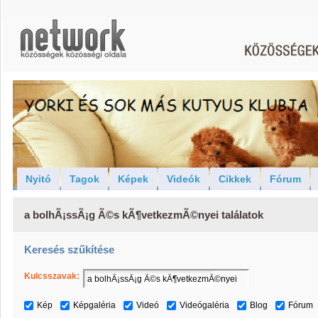
Nyitó
Tagok
Képek
Videók
Cikkek
Fórum
a bolhÃ¡ssÃ¡g Ã©s kÃ¶vetkezmÃ©nyei találatok
Keresés szűkítése
Kulcsszavak:
Kép
Képgaléria
Videó
Videógaléria
Blog
Fórum